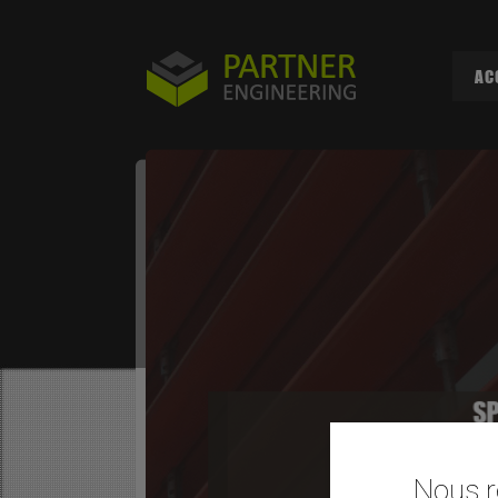
AC
SP
DU
Nous r