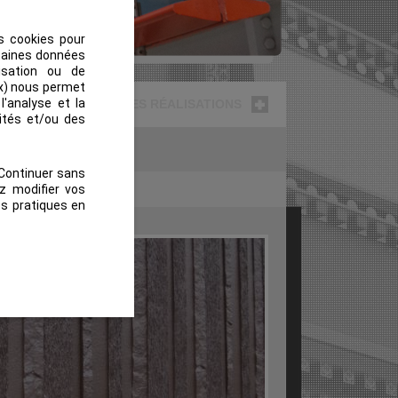
es cookies pour
rtaines données
lisation ou de
ux) nous permet
l'analyse et la
LES RÉALISATIONS
ités et/ou des
 Continuer sans
z modifier vos
os pratiques en