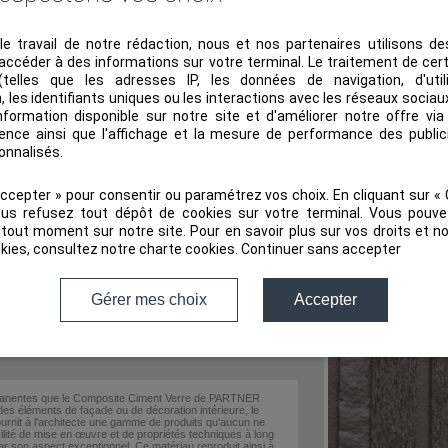
le travail de notre rédaction, nous et nos partenaires utilisons d
accéder à des informations sur votre terminal. Le traitement de ce
(telles que les adresses IP, les données de navigation, d'uti
n, les identifiants uniques ou les interactions avec les réseaux socia
information disponible sur notre site et d'améliorer notre offre via 
ence ainsi que l'affichage et la mesure de performance des public
onnalisés.
BÉTON FIBRÉ À ULTRA HAUTE PERFORMANCE BFUHP
Accepter » pour consentir ou paramétrez vos choix. En cliquant sur «
ous refusez tout dépôt de cookies sur votre terminal. Vous pouve
tout moment sur notre site. Pour en savoir plus sur vos droits et n
kies, consultez notre
charte cookies
.
Continuer sans accepter
Gérer mes choix
Accepter
ne formulation subtile de sable siliceux, de fibre de
ants hydrauliques teintés dans la masse que nos ateliers
ntier. Pièces d'exception ou pièces répétitives, tout est
permanentes que le Composite Ciment Verre de PARTNER
s éléments de façade ou de décoration intérieure, le
t à l'architecte une gamme de produits qu'aucun ne
ilité de mise en œuvre et de propriétés techniques à long
r son aspect exceptionnel. Ce matériau reproduit ainsi à