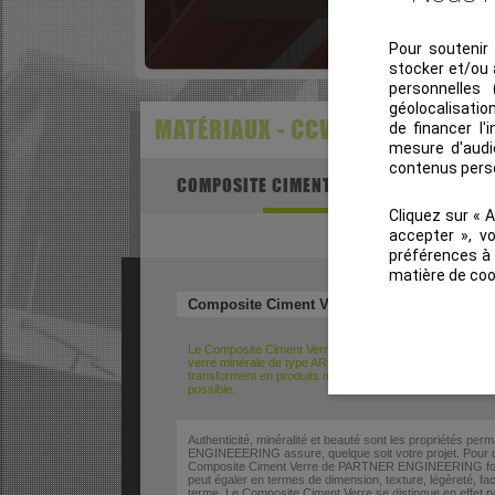
Pour soutenir 
stocker et/ou 
personnelles 
géolocalisatio
MATÉRIAUX - CCV
de financer l'
mesure d'audi
contenus pers
COMPOSITE CIMENT VERRE CCV
Cliquez sur « 
accepter », v
préférences à 
matière de coo
Composite Ciment Verre CCV
Le Composite Ciment Verre de PARTNER ENGINEERING est u
verre minérale de type AR, de polymère acrylique et de li
transforment en produits moulés sur-mesure pour votre cha
possible.
Authenticité, minéralité et beauté sont les propriétés 
ENGINEEERING assure, quelque soit votre projet. Pour de
Composite Ciment Verre de PARTNER ENGINEERING fourni
peut égaler en termes de dimension, texture, légèreté, fac
terme. Le Composite Ciment Verre se distingue en effet pa