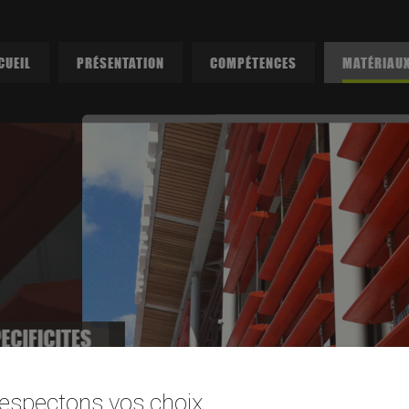
CUEIL
PRÉSENTATION
COMPÉTENCES
MATÉRIAU
ECIFICITES
 MATERIAU
espectons vos choix